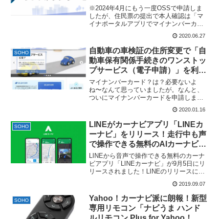
更＆ナンバープレートの交換完
※2024年4月にもう一度OSSで申請しま
了。流れと感想。
したが、住民票の提出で本人確認は「マ
イナポータルアプリでマイナンバーカー
ドの読み込み」、住民票コードの確認は
2020.06.27
「検索」できるようになってました！便
利！以前、このブログでちょっと書いた
自動車の車検証の住所変更で「自
SOHO
「自動車の車検証の...
動車保有関係手続きのワンストッ
プサービス（電子申請）」を利用
するため、マイナンバーカードを
マイナンバーカード？は？必要ないよ
申請しました。
ね〜なんて思っていましたが。なんと、
ついにマイナンバーカードを申請しまし
た…！引越した先で、住民票などの変更
2020.01.16
をするわけですが、後に回しがちな届出
のひとつに「自動車の車検証の住所変
LINEがカーナビアプリ「LINEカ
SOHO
更」がありまして…。だって、...
ーナビ」をリリース！走行中も声
で操作できる無料のAIカーナビア
プリ。
LINEから音声で操作できる無料のカーナ
ビアプリ「LINEカーナビ」が9月5日にリ
リースされました！LINEのリリースによ
れば、“AIアシスタント「Clova」とトヨ
2019.09.07
タの高精度なナビエンジンを連携、安
全・便利なドライブ体験を可能に”とのこ
Yahoo！カーナビ派に朗報！新型
SOHO
と...
専用リモコン「ナビうま ハンド
ルリモコン Plus for Yahoo！カ