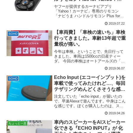
ーナビ」が26日に発売！
ヤフーが提供するカーナビアプリ
「Yahoo！カーナビ」専用のリモコン
「ナビうま ハンドルリモコン Plus for
Yahoo！カーナビ」の改良版が、7月26日
2019.07.22
に新発売されます！（画像はYahoo!ショ
ッピングから）SoftBank SEL...
【車両費】「車検の速いち」車検
SOHO
行ってきました。車齢13年超で重
量税が痛い。
今年は車検。ということで、先日行って
きました。車両は1500ccの日産ティー
ダ。 今回の車検はオートアールズの「車
検の速いち」。を実施している店舗でお
2019.06.07
こなったので、２時間ほど待つだけで終
わりました…。今まで、代車を借りたり
Echo Input (エコーインプット)を
SOHO
して数日はかかって...
車載で使ってみたけれど…、毎回
テザリングめんどくさそうな感
じ？→簡単でした。
注文していた「echo input」が届いたの
で、早速Alexaで遊んでます。中身はこん
な感じです。ぼくが購入したのは、スピ
ーカーが無いEchoデバイス。とりあえ
2019.04.26
ず、室内のWi-Fiに繋げて、コンポの入力
端子を通して音を出して、試してみた
車内のスピーカーをAIスピーカー
ちょっと一息
け...
化できる『ECHO INPUT』が 化