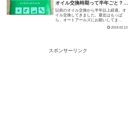
オイル交換時期って半年ごと？一
年ごと？【日産ティーダ】
以前のオイル交換から半年以上経過。オ
イル交換してきました。最近はもっぱ
ら、オートアールズにお願いしてま
す…。交換する車両は、平成17年式の日
2019.02.13
産ティーダ。伝票上げておきます。RSセ
レクト0W-20 1500CCマデ 1,880円。
10%OFF...
スポンサーリンク