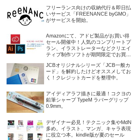
フリーランス向けの収納代行＆即日払
いサービス「FREENANCE byGMO」
がサービスを開始。
Amazonにて、アドビ製品がお買い得
セール開催中！人気のコンプリートプ
ラン、イラストレーターなどクリエイ
ティブ制作ソフトが期間限定でお買い
得。9/6(金) 23:59まで。
JCBオリジナルシリーズ「JCB一般カ
ード」を解約したけどオススメしてお
く！クレジットカードを整理中。
アイディアラフ描きに最適！コクヨの
鉛筆シャープ TypeM ラバーグリップ
0.9mm。
デザイナー必見！テクニック集やMdN
多め。イラスト、マンガ、キャラ表現
に役立つ本。kindle版が夏のセール