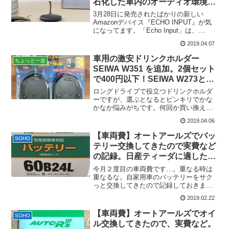
石化した車内のオーディオ環境を
生き返らせてくれそう。
3月28日に発売されたばかりの新しい
Amazonデバイス『ECHO INPUT』が気
になってます。「Echo Input」は、
Bluetoothまたは3.5mmオーディオケーブ
2019.04.07
ルに対応する手持ちのスピーカーに接続
することで、接続したスピーカ...
車用の激安ドリンクホルダー
ちょっと一息
SEIWA W351 を追加。2個セット
で400円以下！SEIWA W273と比
較してみました。
ロングドライブで役立つドリンクホルダ
ーですが、選ぶとなるとピンキリでかな
かなか悩みがちです。何回か買い換えた
結果、安いホルダーを壊れたら買い換え
2019.04.06
るのが精神衛生上良いという結論に至り
ました。助手席用のホルダーが壊れたの
【車両費】オートアールズでバッ
SOHO
で、また安めのホルダーに...
テリー交換してきたので実費など
の記録。日産ティーダに適したバ
ッテリーは？【日産ティーダ】
今月２度目の車両費です…。重なる時は
重なるな。自家用車のバッテリーをサク
っと交換してきたので記録しておきま
す！交換する車両は、平成17年式の日産
2019.02.22
ティーダ。カーショップやディーラー
で、何かしてもらうと簡単に車のバッテ
【車両費】オートアールズでオイ
SOHO
リーとかを診断してくれるん...
ル交換してきたので、実費など。