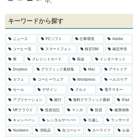
中。
キーワードから探す
ニュース
PCソフト
仕事環境
Adobe
コーヒー豆
スマートフォン
格安SIM
確定申告
車
クレジットカード
税金
インターネット
Dropbox
グラフィック素材集
Mac
アウトドア
カフェ
コーヒーウェア
Wordpress
ヘルスケア
セール
デザイン
グルメ
電子マネー
アプリケーション
銀行
無料グラフィック素材
iPad
MFクラウド
投資信託
マンガ
投資
健康保険
キャンペーン
レンタルサーバー
引越し
ランサーズ
Numbers
消耗品
缶コーヒー
カーライフ
お金