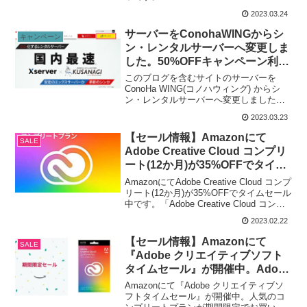
リート | 12か月版 | Windows / Mac 対応 |
2023.03.24
オンラ...
サーバーをConohaWINGからシ
キャンペーン
ン・レンタルサーバーへ変更しま
した。50%OFFキャンペーン利用
して月385円。
このブログを含むサイトのサーバーを
ConoHa WING(コノハウィング) からシ
ン・レンタルサーバーへ変更しました。
ConoHa WING(コノハウィング)は、Wing
2023.03.23
パックという12ヶ月一括料金で利用して
いたんだけど、ちょうど更新の時期...
【セール情報】Amazonにて
SALE
Adobe Creative Cloud コンプリ
ート(12か月)が35%OFFでタイム
セール中。
AmazonにてAdobe Creative Cloud コンプ
リート(12か月)が35%OFFでタイムセール
中です。「Adobe Creative Cloud コンプ
リート | 12か月版 | Windows / Mac 対応 |
2023.02.22
オンラ...
【セール情報】Amazonにて
SALE
『Adobe クリエイティブソフト
タイムセール』が開催中。Adobe
Creative Cloud コンプリート(12
Amazonにて『Adobe クリエイティブソ
か月)が34%OFF。
フトタイムセール』が開催中。人気のコ