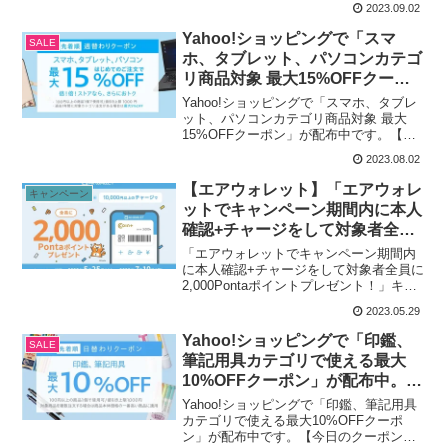
2023.09.02
ます。マイクロソフト、アドビ、各種セ
キュリテイソフト他が特別価格いつもレ
Yahoo!ショッピングで「スマ
SALE
ポートしているAd...
ホ、タブレット、パソコンカテゴ
リ商品対象 最大15%OFFクーポ
ン」が配布中。2023年8月9日
Yahoo!ショッピングで「スマホ、タブレ
0:00まで。
ット、パソコンカテゴリ商品対象 最大
15%OFFクーポン」が配布中です。【今
週のクーポン】スマホ、タブレット、パ
2023.08.02
ソコンカテゴリで使えるクーポン -
Yahoo!ショッピング
【エアウォレット】「エアウォレ
キャンペーン
ットでキャンペーン期間内に本人
確認+チャージをして対象者全員
に2,000Pontaポイントプレゼン
「エアウォレットでキャンペーン期間内
ト！」キャンペーンが実施中。〜
に本人確認+チャージをして対象者全員に
2,000Pontaポイントプレゼント！」キャ
7月10日まで。
ンペーンが実施中。キャンペーン期間は
2023.05.29
2023年5月25日（木）〜2013年7月10日
（月）。【対象者全員2,000Pon...
Yahoo!ショッピングで「印鑑、
SALE
筆記用具カテゴリで使える最大
10%OFFクーポン」が配布中。本
日限定。
Yahoo!ショッピングで「印鑑、筆記用具
カテゴリで使える最大10%OFFクーポ
ン」が配布中です。【今日のクーポン】