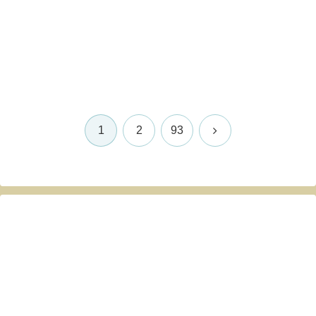
次
1
2
93
へ