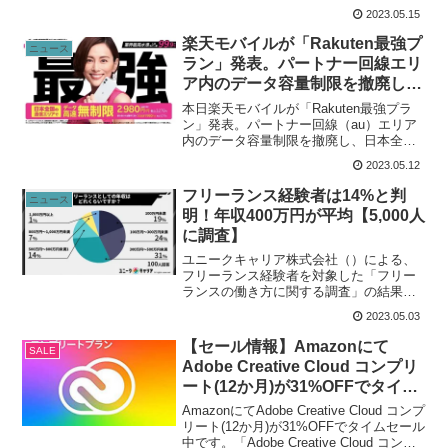
印鑑、筆記用具カテゴリで使える最大
2023.05.15
10%OFFクーポン - Yahoo!ショッピング
本日限定なので、お早めに。自分はこれ
楽天モバイルが「Rakuten最強プ
ニュース
で実...
ラン」発表。パートナー回線エリ
ア内のデータ容量制限を撤廃し、
日本全国の通信エリアでデータ高
本日楽天モバイルが「Rakuten最強プラ
速無制限に。6月1日(木)〜。
ン」発表。パートナー回線（au）エリア
内のデータ容量制限を撤廃し、日本全国
の通信エリアでデータ高速無制限に。6月
2023.05.12
1日(木)より開始。6月1日より、「楽天モ
バイル」公式サイト、「楽天モバイルシ
フリーランス経験者は14%と判
ニュース
ョップ」...
明！年収400万円が平均【5,000人
に調査】
ユニークキャリア株式会社（）による、
フリーランス経験者を対象した「フリー
ランスの働き方に関する調査」の結果が
公開されました。【調査概要】調査対
2023.05.03
象：無作為に抽出した5,000人及びフリー
ランスエージェント利用経験のある100人
【セール情報】Amazonにて
SALE
調査期間：202...
Adobe Creative Cloud コンプリ
ート(12か月)が31%OFFでタイム
セール中。
AmazonにてAdobe Creative Cloud コンプ
リート(12か月)が31%OFFでタイムセール
中です。「Adobe Creative Cloud コンプ