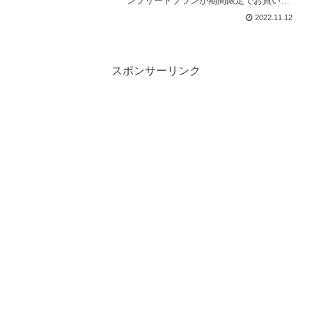
ンプリートプランが期間限定でお買い
得。Adobe クリエイティブソフトタイム
2022.11.12
セール▶︎『Adobe Creative Cloud コンプ
リート | 12か月版...
スポンサーリンク