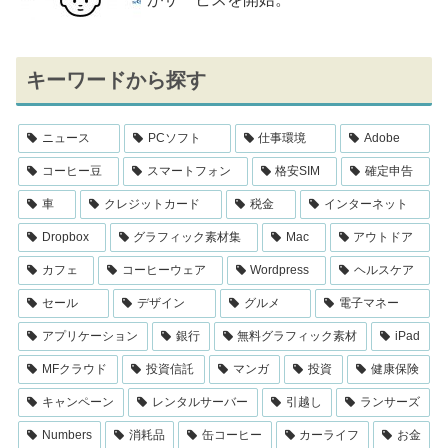
キーワードから探す
ニュース
PCソフト
仕事環境
Adobe
コーヒー豆
スマートフォン
格安SIM
確定申告
車
クレジットカード
税金
インターネット
Dropbox
グラフィック素材集
Mac
アウトドア
カフェ
コーヒーウェア
Wordpress
ヘルスケア
セール
デザイン
グルメ
電子マネー
アプリケーション
銀行
無料グラフィック素材
iPad
MFクラウド
投資信託
マンガ
投資
健康保険
キャンペーン
レンタルサーバー
引越し
ランサーズ
Numbers
消耗品
缶コーヒー
カーライフ
お金