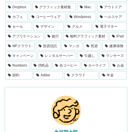
Dropbox
グラフィック素材集
Mac
アウトドア
カフェ
コーヒーウェア
Wordpress
ヘルスケア
セール
デザイン
グルメ
電子マネー
アプリケーション
銀行
無料グラフィック素材
iPad
MFクラウド
投資信託
マンガ
投資
健康保険
キャンペーン
レンタルサーバー
引越し
ランサーズ
Numbers
消耗品
缶コーヒー
カーライフ
お金
節約
Adibe
クラウド
年金