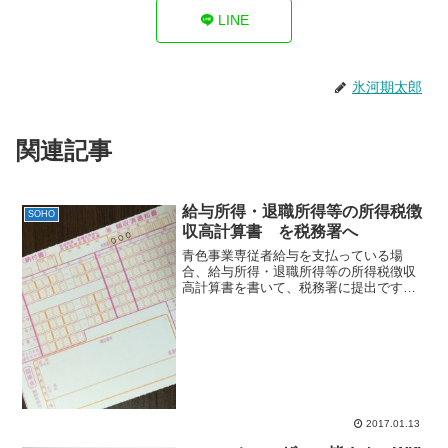
LINE
氷河期太郎
関連記事
給与所得・退職所得等の所得税徴
SOHO
収高計算書 を税務署へ
青色事業専従者給与を支払っている場
合、給与所得・退職所得等の所得税徴収
高計算書を書いて、税務署に提出です。
基本は毎月提出なんだけど、自分の場
合、妻ひとりなので納期特例を申請して
年2回。7月と1月なので、行ってきまし
た。給与所得・退職所得等の...
2017.01.13