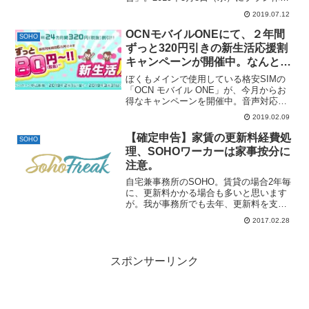
の変更があり、一番基本的な「ベーシッ
2019.07.12
クプラン」を契約していた個人事業主
は、強制的に「パーソナルライト プラ
OCNモバイルONEにて、２年間
SOHO
ン」へ変更となりま...
ずっと320円引きの新生活応援割
キャンペーンが開催中。なんと容
量シェアの追加SIMも対象。〜
ぼくもメインで使用している格安SIMの
3/31まで。
「OCN モバイル ONE」が、今月からお
得なキャンペーンを開催中。音声対応
SIM限定ですが、なんと、2年間（24ヶ月
2019.02.09
間）月額基本料が320円（税抜）割引‼️
つまり、２年間で7,680円お得になりま
【確定申告】家賃の更新料経費処
SOHO
す...
理、SOHOワーカーは家事按分に
注意。
自宅兼事務所のSOHO。賃貸の場合2年毎
に、更新料かかる場合も多いと思います
が。我が事務所でも去年、更新料を支払
っていたのでどういった処理をするべき
2017.02.28
か調べたところ多額の場合は「権利
金」、「長期前払費用」など少額の場合
は「地代家賃」、「支払手...
スポンサーリンク