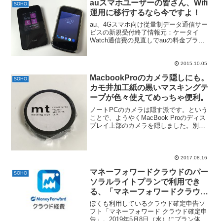
auスマホユーザーの皆さん、Wifi
SOHO
運用に移行するなら今ですよ！
au、4Gスマホ向け従量制データ通信サー
ビスの新規受付終了情報元：ケータイ
Watch通信費の見直しでauの料金プラン
についてはかなり調べたので、先週この
ニュースを見たときには、ああ、ついに
この時が来たかと思いましたね。現在、3
2015.10.05
大キャリアの契...
MacbookProのカメラ隠しにも。
SOHO
カモ井加工紙の黒いマスキングテ
ープが色々使えてめっちゃ便利。
ノートPCのカメラは隠す派です。という
ことで、ようやくMacBook Proのディス
プレイ上部のカメラを隠しました。別に
気にしないんだけど、Windows時代から
ウィルスやマルウェア対策でテープで隠
していたのでそのままだと、なんとなく
気持ち...
2017.08.16
マネーフォワードクラウドのパー
SOHO
ソラルライトプランで利用でき
る、「マネーフォワードクラウド
経費」を利用してみたら、一人事
ぼくも利用しているクラウド確定申告ソ
業主でも時短できそうだった件。
フト「マネーフォワード クラウド確定申
告」。2019年5月8日（水）にプラン体型