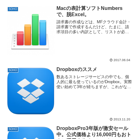
Macの表計算ソフトNumbers
SOHO
で、脱Excel。
請求書の作成などは、MFクラウド会計・
請求書で作成するんだけど、たまに、請
求項目の多い内訳として、リストが必要
なことがあり、Excelで作成し、pdfで書
き出していました。Windowsでは、
Microsoft Excel 2010 を購入...
2017.06.04
Dropboxのススメ
SOHO
数あるストレージサービスの中でも、個
人的に最も使っているのがDropbox。実際
使い始めて3年が経ちますが、これがない
と仕事もなにも成り立たない状況に。。
特にSOHOなどオンラインでデータのや
り取りをする人やコワーキングなど外で
PC作業をす...
2013.11.20
DropboxPro3年版が激安セール
SOHO
中。公式価格より16,000円もおト