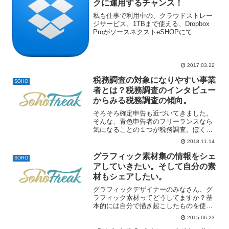
クに運用するチャンス！
私も仕事で利用中の、クラウドストレー
ジサービス。1TBまで使える、Dropbox
ProがソースネクストeSHOPにて
3/31（金）まで、特別価格で絶賛セール
中です。3年版で19,800円！！かなり安い
です。一年で考えると6,600円！ 安...
2017.03.22
税務調査の対象になりやすい事業
SOHO
者とは？税務調査のインタビュー
からみる税務調査の傾向。
そろそろ確定申告も近づいてきました。
そんな、青色申告者のフリーランスなら
気になることの１つが税務調査。ぼく
も、税務調査を受けたことのある知人の
2018.11.14
話を聞いていたので、いつか自分にもく
るんじゃかないかとドキドキしつつも、
グラフィック素材集の情報をシェ
SOHO
独立して7年たちますが一度...
アしていきたい。そして自分の素
材もシェアしたい。
グラフィックデザイナーのみなさん、グ
ラフィック素材ってどうしてますか？基
本的には自分で描き起こしたものを使用
しますが、メイン以外の少ない面積の一
2015.06.23
部で使うテクスチャや、背景に柄を敷き