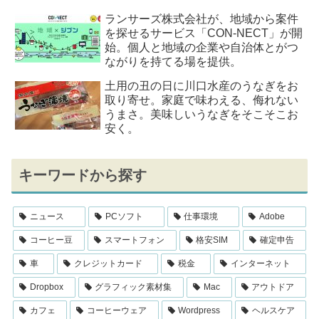
ランサーズ株式会社が、地域から案件
を探せるサービス「CON-NECT」が開
始。個人と地域の企業や自治体とがつ
ながりを持てる場を提供。
土用の丑の日に川口水産のうなぎをお
取り寄せ。家庭で味わえる、侮れない
うまさ。美味しいうなぎをそこそこお
安く。
キーワードから探す
ニュース
PCソフト
仕事環境
Adobe
コーヒー豆
スマートフォン
格安SIM
確定申告
車
クレジットカード
税金
インターネット
Dropbox
グラフィック素材集
Mac
アウトドア
カフェ
コーヒーウェア
Wordpress
ヘルスケア