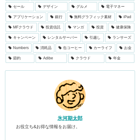
セール
デザイン
グルメ
電子マネー
アプリケーション
銀行
無料グラフィック素材
iPad
MFクラウド
投資信託
マンガ
投資
健康保険
キャンペーン
レンタルサーバー
引越し
ランサーズ
Numbers
消耗品
缶コーヒー
カーライフ
お金
節約
Adibe
クラウド
年金
氷河期太郎
お役立ち&お得な情報をお届け。