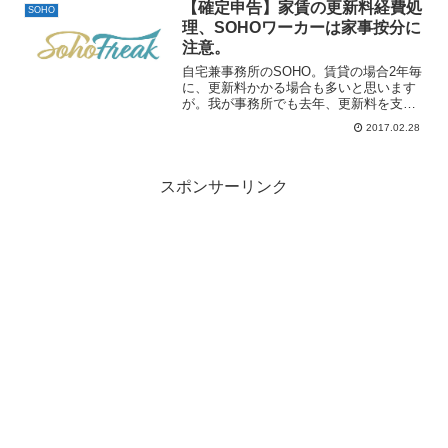
たいって時があります。フリーランスデ
【確定申告】家賃の更新料経費処
SOHO
ザイナーのデザイン単価は...
理、SOHOワーカーは家事按分に
注意。
自宅兼事務所のSOHO。賃貸の場合2年毎
に、更新料かかる場合も多いと思います
が。我が事務所でも去年、更新料を支払
っていたのでどういった処理をするべき
2017.02.28
か調べたところ多額の場合は「権利
金」、「長期前払費用」など少額の場合
は「地代家賃」、「支払手...
スポンサーリンク