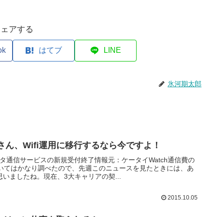
シェアする
ok
はてブ
LINE
氷河期太郎
さん、Wifi運用に移行するなら今ですよ！
ータ通信サービスの新規受付終了情報元：ケータイWatch通信費の
ついてはかなり調べたので、先週このニュースを見たときには、あ
いましたね。現在、3大キャリアの契...
2015.10.05