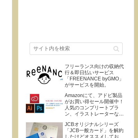
フリーランス向けの収納代
行＆即日払いサービス
「FREENANCE byGMO」
がサービスを開始。
Amazonにて、アドビ製品
がお買い得セール開催中！
人気のコンプリートプラ
ン、イラストレーターなど
クリエイティブ制作ソフト
JCBオリジナルシリーズ
が期間限定でお買い得。
「JCB一般カード」を解約
9/6(金) 23:59まで。
したけどオススメしてお