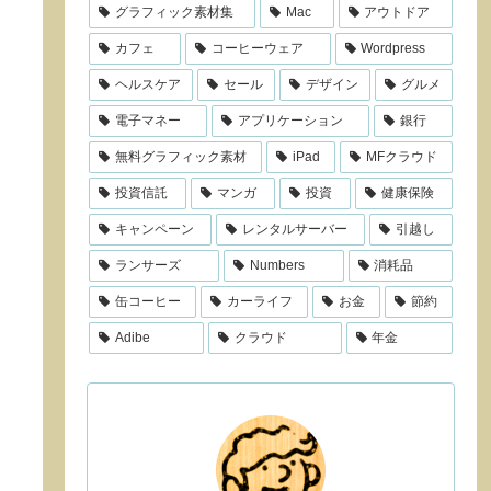
グラフィック素材集
Mac
アウトドア
カフェ
コーヒーウェア
Wordpress
ヘルスケア
セール
デザイン
グルメ
電子マネー
アプリケーション
銀行
無料グラフィック素材
iPad
MFクラウド
投資信託
マンガ
投資
健康保険
キャンペーン
レンタルサーバー
引越し
ランサーズ
Numbers
消耗品
缶コーヒー
カーライフ
お金
節約
Adibe
クラウド
年金