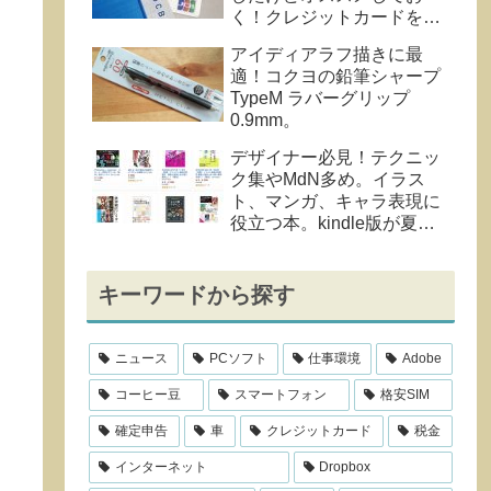
く！クレジットカードを整
理中。
アイディアラフ描きに最
適！コクヨの鉛筆シャープ
TypeM ラバーグリップ
0.9mm。
デザイナー必見！テクニッ
ク集やMdN多め。イラス
ト、マンガ、キャラ表現に
役立つ本。kindle版が夏の
セール中。
キーワードから探す
ニュース
PCソフト
仕事環境
Adobe
コーヒー豆
スマートフォン
格安SIM
確定申告
車
クレジットカード
税金
インターネット
Dropbox