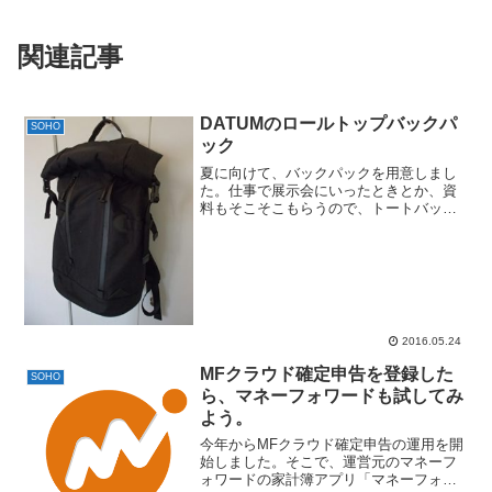
関連記事
DATUMのロールトップバックパ
SOHO
ック
夏に向けて、バックパックを用意しまし
た。仕事で展示会にいったときとか、資
料もそこそこもらうので、トートバッグ
だと重くて肩が痛いんだよね。そのた
め、小さすぎず、ちょっとしっかりした
パックパックを探してて、たどり着いた
のがDATUMのTREKN...
2016.05.24
MFクラウド確定申告を登録した
SOHO
ら、マネーフォワードも試してみ
よう。
今年からMFクラウド確定申告の運用を開
始しました。そこで、運営元のマネーフ
ォワードの家計簿アプリ「マネーフォワ