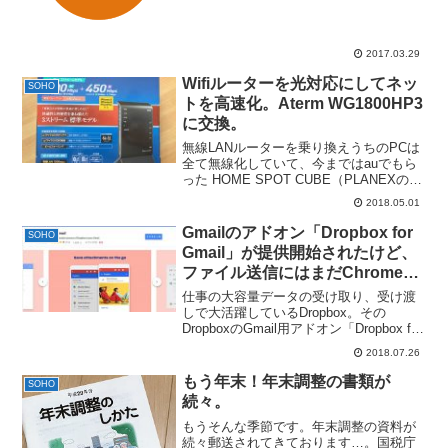
ード」が気になってきたので、試しに使
ってみています。これがなかなか面白い
です。マネーフォワードのIDがそのまま
使えるなんとなく、そ...
2017.03.29
Wifiルーターを光対応にしてネッ
SOHO
トを高速化。Aterm WG1800HP3
に交換。
無線LANルーターを乗り換えうちのPCは
全て無線化していて、今まではauでもら
った HOME SPOT CUBE（PLANEXの
PXH11RWA）を使用。2.4GHzと、5GHz
2018.05.01
のデュアルバンドだけど、11nの150Mbps
が上限という前々...
Gmailのアドオン「Dropbox for
SOHO
Gmail」が提供開始されたけど、
ファイル送信にはまだChromeの
機能拡張「Gmail 版 Dropbox」
仕事の大容量データの受け取り、受け渡
が必要だった。
しで大活躍しているDropbox。その
DropboxのGmail用アドオン「Dropbox for
Gmail」がリリースされました。Get
2018.07.26
things done faster with the Dro...
もう年末！年末調整の書類が
SOHO
続々。
もうそんな季節です。年末調整の資料が
続々郵送されてきております…。国税庁