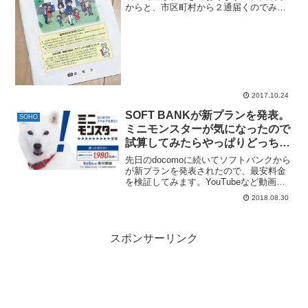
からと、市区町村から２通届くのでみな
さんもお間違えなく。青色専従者で家族
の給与を払っているフリーランスは、来
年の1月31日までに給与支払報告書などの
提出が必要です。去年...
2017.10.24
SOFT BANKが新プランを発表。
SOHO
ミニモンスターが気になったので
試算してみたらやっぱりどっちつ
かずで微妙だった話。
先日のdocomoに続いてソフトバンクから
が新プランを発表されたので、最安料金
を検証してみます。YouTubeなど動画・
SNSがパケット消費の対象外、ソフトバ
2018.08.30
ンク「ウルトラギガモンスター＋（プラ
ス）」 - ケータイ Watch9月6日から受...
スポンサーリンク