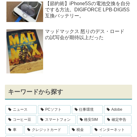
【節約術】iPhone5Sの電池交換を自分
でする方法。DIGIFORCE LPB-DIGI5S
互換バッテリー。
マッドマックス 怒りのデス・ロード
の試写会が期待以上だった
キーワードから探す
ニュース
PCソフト
仕事環境
Adobe
コーヒー豆
スマートフォン
格安SIM
確定申告
車
クレジットカード
税金
インターネット