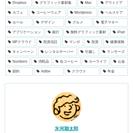
Dropbox
グラフィック素材集
Mac
アウトドア
カフェ
コーヒーウェア
Wordpress
ヘルスケア
セール
デザイン
グルメ
電子マネー
アプリケーション
銀行
無料グラフィック素材
iPad
MFクラウド
投資信託
マンガ
投資
健康保険
キャンペーン
レンタルサーバー
引越し
ランサーズ
Numbers
消耗品
缶コーヒー
カーライフ
お金
節約
Adibe
クラウド
年金
氷河期太郎