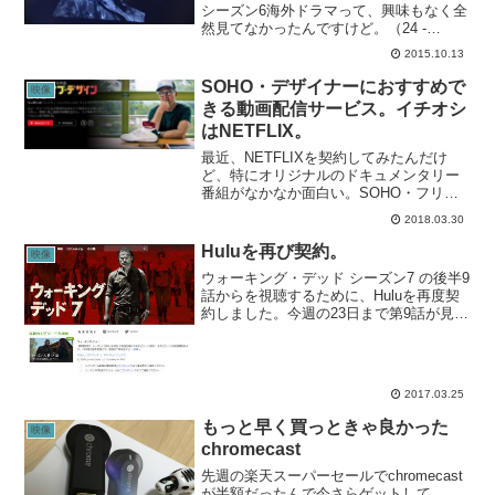
シーズン6海外ドラマって、興味もなく全
然見てなかったんですけど。（24 -
TWENTY FOUR-も見てないっす）去年こ
2015.10.13
のドラマにハマって、毎日寝不足になり
ながらシーズン5まで見たのは良い思い
SOHO・デザイナーにおすすめで
映像
出。ウォーキ...
きる動画配信サービス。イチオシ
はNETFLIX。
最近、NETFLIXを契約してみたんだけ
ど、特にオリジナルのドキュメンタリー
番組がなかなか面白い。SOHO・フリー
ランス・デザイナー目線でおすすめの番
2018.03.30
組をいくつかご紹介。アートオブデザイ
ン様々な分野のデザイナーを取材したド
Huluを再び契約。
映像
キュメンタリー。取...
ウォーキング・デッド シーズン7 の後半9
話からを視聴するために、Huluを再度契
約しました。今週の23日まで第9話が見逃
し放送で視聴できるで、その前日に加入
したんだよね。これで、シーズン7は最終
話までは全部見れるはず。今、ウォーキ
ング・デ...
2017.03.25
もっと早く買っときゃ良かった
映像
chromecast
先週の楽天スーパーセールでchromecast
が半額だったんで今さらゲットして、