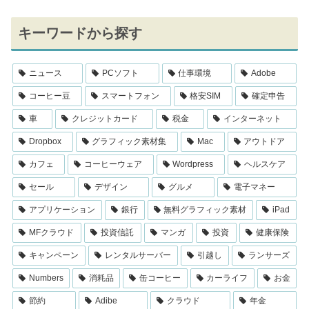
キーワードから探す
ニュース
PCソフト
仕事環境
Adobe
コーヒー豆
スマートフォン
格安SIM
確定申告
車
クレジットカード
税金
インターネット
Dropbox
グラフィック素材集
Mac
アウトドア
カフェ
コーヒーウェア
Wordpress
ヘルスケア
セール
デザイン
グルメ
電子マネー
アプリケーション
銀行
無料グラフィック素材
iPad
MFクラウド
投資信託
マンガ
投資
健康保険
キャンペーン
レンタルサーバー
引越し
ランサーズ
Numbers
消耗品
缶コーヒー
カーライフ
お金
節約
Adibe
クラウド
年金