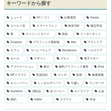
キーワードから探す
ニュース
PCソフト
仕事環境
Adobe
コーヒー豆
スマートフォン
格安SIM
確定申告
車
クレジットカード
税金
インターネット
Dropbox
グラフィック素材集
Mac
アウトドア
カフェ
コーヒーウェア
Wordpress
ヘルスケア
セール
デザイン
グルメ
電子マネー
アプリケーション
銀行
無料グラフィック素材
iPad
MFクラウド
投資信託
マンガ
投資
健康保険
キャンペーン
レンタルサーバー
引越し
ランサーズ
Numbers
消耗品
缶コーヒー
カーライフ
お金
節約
Adibe
クラウド
年金