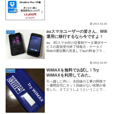
円以上の節約になる計算です。 ソース
ネ...
2017.03.26
auスマホユーザーの皆さん、Wifi
SOHO
運用に移行するなら今ですよ！
au、4Gスマホ向け従量制データ通信サー
ビスの新規受付終了情報元：ケータイ
Watch通信費の見直しでauの料金プラン
についてはかなり調べたので、先週この
ニュースを見たときには、ああ、ついに
この時が来たかと思いましたね。現在、3
2015.10.05
大キャリアの契...
WiMAXを無料でお試し！Try
SOHO
WiMAXを利用してみた。
引っ越しに伴い、光回線の工事の関係で
一週間自宅にネット回線がない状態が発
生した。さてどうしようということで、
とりあえず利用しているMVNOのOCNモ
バイルONEで凌いでいたんだけど、使い
放題は1日500円かかるし、月に6日の制限
があったため...