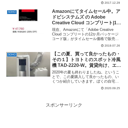
2017.12.29
Amazonにてタイムセール中。ア
SOHO
ドビシステムズ の Adobe
Creative Cloud コンプリート|12
か月版|パッケージコード版がセ
現在、Amazonにて「Adobe Creative
ール特価￥47,760で販売中！
Cloud コンプリートの12か月パッケージ
コード版」がタイムセール価格で販売中
です！Adobe Creative Cloud コンプリー
2019.07.26
ト|12か月版|パッケージコード版posted
...
【この夏、買って良かったもの・
SOHO
その１】トヨトミのスポット冷風
機 TAD-2220-W。賃貸向け、エア
コンのない部屋に。ただしサーキ
2020年の夏も終わりましたね。というこ
ュレーター等必須。
とで、この夏購入して良かったもの、い
くつか紹介していきます。ぼくの自宅件
事務所は賃貸でなんですが、エアコンの
2020.09.25
ない部屋で仕事や作業をする場合、いま
までは扇風機で凌いだり、別のエアコン
のある部屋にラップト...
スポンサーリンク