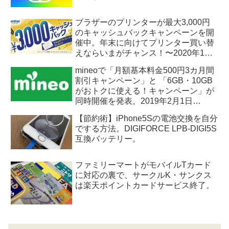
ブラザーのプリンターが最大3,000円
のキャッシュバックキャンペーンを開
催中。年末に向けてプリンター買い替
えならいまがチャンス！〜2020年1月5
日まで。
mineoで「月額基本料金500円3カ月間
割引キャンペーン」と 「6GB・10GB
がおトクに使える！キャンペーン」が
同時開催を発表。2019年2月1日
（金）〜5月8日（水）まで。
【節約術】iPhone5Sの電池交換を自分
でする方法。DIGIFORCE LPB-DIGI5S
互換バッテリー。
ファミリーマートがモバイルTカード
に対応の裏で、サークルK・サンクス
は楽天ポイントカードサービス終了。