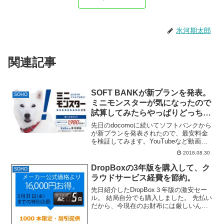
氷河期太郎
関連記事
SOFT BANKが新プランを発表。
SOHO
ミニモンスターが気になったので
試算してみたらやっぱりどっちつ
かずで微妙だった話。
先日のdocomoに続いてソフトバンクから
が新プランを発表されたので、最安料金
を検証してみます。YouTubeなど動画・
SNSがパケット消費の対象外、ソフトバ
2018.08.30
ンク「ウルトラギガモンスター＋（プラ
ス）」 - ケータイ Watch9月6日から受...
DropBoxの3年版を購入して、ク
SOHO
ラウドサービス経費を節約。
先日紹介したDropBox３年版の激安セー
ル。 結局自分でも購入しました。 先払い
だから、今現在のお財布には厳しいんだ
けど、DropBoxを使い続ける予定がある
場合、長い目でみれば少なくとも14,000