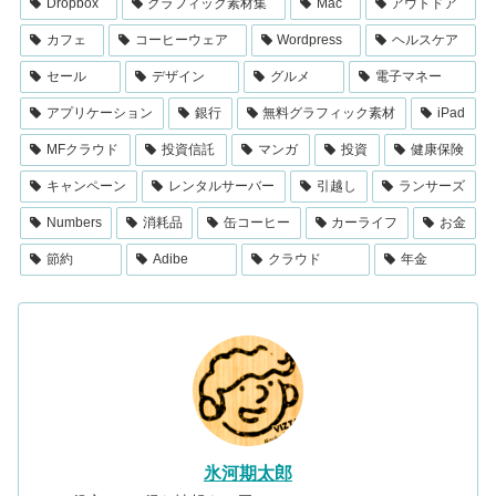
Dropbox
グラフィック素材集
Mac
アウトドア
カフェ
コーヒーウェア
Wordpress
ヘルスケア
セール
デザイン
グルメ
電子マネー
アプリケーション
銀行
無料グラフィック素材
iPad
MFクラウド
投資信託
マンガ
投資
健康保険
キャンペーン
レンタルサーバー
引越し
ランサーズ
Numbers
消耗品
缶コーヒー
カーライフ
お金
節約
Adibe
クラウド
年金
氷河期太郎