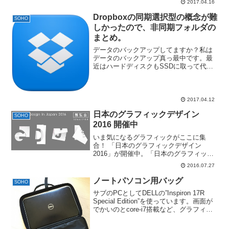
2017.04.16
Dropboxの同期選択型の概念が難
SOHO
しかったので、非同期フォルダの
まとめ。
データのバックアップしてますか？私は
データのバックアップ真っ最中です。最
近はハードディスクもSSDに取って代わ
られ、容量よりも性能や早さを重視し
て、データ類はクラウドで管理する流れ
でしょうか。今後、パソコンを買い替え
ていく上で、コスト的にS...
2017.04.12
日本のグラフィックデザイン
SOHO
2016 開催中
いま気になるグラフィックがここに集
合！ 「日本のグラフィックデザイン
2016」が開催中。「日本のグラフィック
デザイン2016」（東京ミッドタウン・デ
2016.07.27
ザインハブ第59回企画展）会期：2016年
6月17日（金）～8月8日（月）会場：東京
ノートパソコン用バッグ
SOHO
ミッドタ...
サブのPCとしてDELLの”Inspiron 17R
Special Edition”を使っています。画面が
でかいのとcore-i7搭載など、グラフィッ
クの仕事にもつかえるのですが、17イン
チフルHDノートなので、とにかく重いの