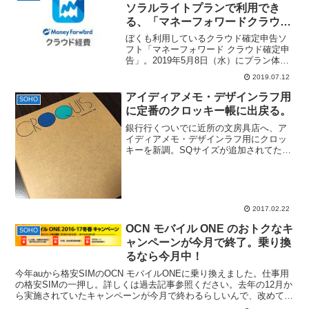
ソラルライトプランで利用でき
る、「マネーフォワードクラウド
経費」を利用してみたら、一人事
ぼくも利用しているクラウド確定申告ソ
業主でも時短できそうだった件。
フト「マネーフォワード クラウド確定申
告」。2019年5月8日（水）にプラン体型
の変更があり、一番基本的な「ベーシッ
2019.07.12
クプラン」を契約していた個人事業主
は、強制的に「パーソナルライト プラ
アイディアメモ・デザインラフ用
SOHO
ン」へ変更となりま...
に定番のクロッキー帳に出戻る。
銀行行くついでに近所の文房具店へ、ア
イディアメモ・デザインラフ用にクロッ
キーを新調。SQサイズが追加されてたん
ですねぇ・・・全然知らんかったｗ持ち
運びにも丁度良いサイズ。一時適当なメ
モ帳や、裏紙をメモに使っていたんだけ
ど、正直あとで確認した...
2017.02.22
OCN モバイル ONE のおトクなキ
SOHO
ャンペーンが今月で終了。乗り換
るなら今月中！
今年auから格安SIMのOCN モバイルONEに乗り換えました。仕事用
の格安SIMの一押し。詳しくは過去記事参照ください。去年の12月か
ら実施されていたキャンペーンが今月で終わるらしいんで、改めて紹
介しておきますね。特典1：月額基本料を割引...