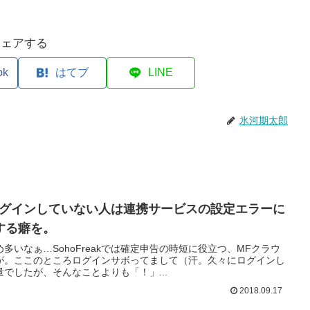
シェアする
ok
はてブ
LINE
氷河期太郎
ログインしていない人は連携サービスの設定エラーに
する癖を。
多いなぁ…SohoFreakでは確定申告の時短に役立つ、MFクラウ
が。ここのところログインサボってまして（汗。久々にログインし
でしたが、そんなことよりも「！」...
2018.09.17