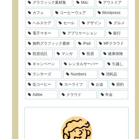
グラフィック素材集
Mac
アウトドア
カフェ
コーヒーウェア
Wordpress
ヘルスケア
セール
デザイン
グルメ
電子マネー
アプリケーション
銀行
無料グラフィック素材
iPad
MFクラウド
投資信託
マンガ
投資
健康保険
キャンペーン
レンタルサーバー
引越し
ランサーズ
Numbers
消耗品
缶コーヒー
カーライフ
お金
節約
Adibe
クラウド
年金