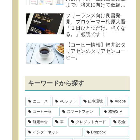
まで。将来に向けて低額投
資でハードルを下げてお
フリーランス向け良書発
く。
見。プロゲーマー梅原大吾
「１日ひとつだけ、強くな
る。」必読です！
【コーヒー情報】軽井沢タ
リアセンのタリアセンコー
ヒー。
キーワードから探す
ニュース
PCソフト
仕事環境
Adobe
コーヒー豆
スマートフォン
格安SIM
確定申告
車
クレジットカード
税金
インターネット
Dropbox