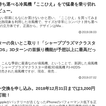
持ち運べる冷風機『ここひえ』をで猛暑を乗り切れ
ビュー。
ない部屋にもなにか置けないかと思い、「ここひえ」を買ってみま
化熱現象を利用した冷風機で、サイズが非常にコンパクト持ち運べ
の立方体です。正面から。デザインはMa...
2019.08.03
ターの良いとこ取り！「シャーププラズマクラスタ
H2DS」3Dターンの首振り機能が予想以上に最高だっ
、こんな季節に最適なのが扇風機。ということで、新調した扇風機
ャーププラズマクラスター搭載3D扇風機 PJ-H2DS-
に発売された扇風機ですが、現在、発売...
2019.07.02
リー交換を申し込み。2018年12月31日までは3,200円
可能！
pleがバッテリーが古くなったiPhoneのパフォーマンス低下を正