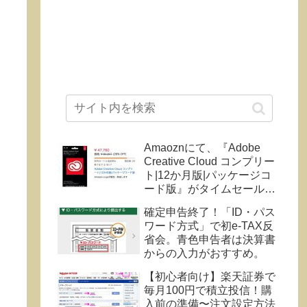
Amaoznにて、『Adobe
Creative Cloud コンプリー
ト|12か月版|パッケージコ
ード版』がタイムセール
中！26%OFF。
確定申告終了！「ID・パス
ワード方式」で初e-TAX反
省会。青色申告者は決算書
からの入力がおすすめ。
【初心者向け】楽天証券で
毎月100円で積立投信！購
入前の準備〜注文設定方法