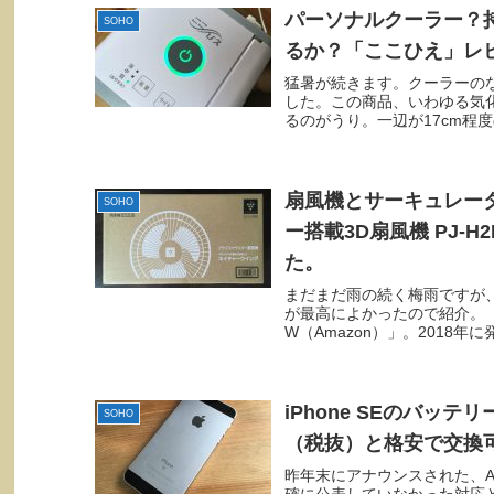
パーソナルクーラー？
SOHO
るか？「ここひえ」レ
猛暑が続きます。クーラーの
した。この商品、いわゆる気
るのがうり。一辺が17cm程度
扇風機とサーキュレー
SOHO
ー搭載3D扇風機 PJ-
た。
まだまだ雨の続く梅雨ですが
が最高によかったので紹介。「シ
W（Amazon）」。2018年
iPhone SEのバッテ
SOHO
（税抜）と格安で交換
昨年末にアナウンスされた、Ap