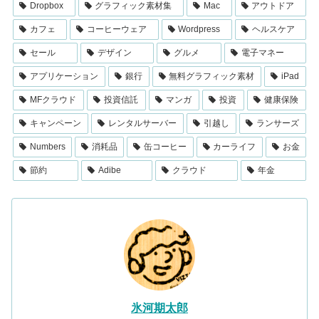
Dropbox
グラフィック素材集
Mac
アウトドア
カフェ
コーヒーウェア
Wordpress
ヘルスケア
セール
デザイン
グルメ
電子マネー
アプリケーション
銀行
無料グラフィック素材
iPad
MFクラウド
投資信託
マンガ
投資
健康保険
キャンペーン
レンタルサーバー
引越し
ランサーズ
Numbers
消耗品
缶コーヒー
カーライフ
お金
節約
Adibe
クラウド
年金
氷河期太郎