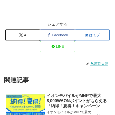
シェアする
X
Facebook
はてブ
LINE
氷河期太郎
関連記事
イオンモバイルがMNPで最大
キャンペーン
8,000WAONポイントがもらえる
「納得！夏得！キャンペーン
2019」と、30GB以上の 大容量料
イオンモバイルがMNPで最大