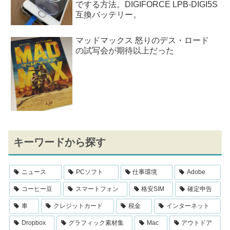
でする方法。DIGIFORCE LPB-DIGI5S
互換バッテリー。
マッドマックス 怒りのデス・ロード
の試写会が期待以上だった
キーワードから探す
ニュース
PCソフト
仕事環境
Adobe
コーヒー豆
スマートフォン
格安SIM
確定申告
車
クレジットカード
税金
インターネット
Dropbox
グラフィック素材集
Mac
アウトドア