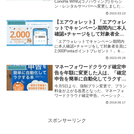
ConoHa WING(コノハウィング) からシ
ン・レンタルサーバーへ変更しました。
ConoHa WING(コノハウィング)は、Wing
2023.03.23
パックという12ヶ月一括料金で利用して
いたんだけど、ちょうど更新の時期...
【エアウォレット】「エアウォレ
キャンペーン
ットでキャンペーン期間内に本人
確認+チャージをして対象者全員
に2,000Pontaポイントプレゼン
「エアウォレットでキャンペーン期間内
ト！」キャンペーンが実施中。〜
に本人確認+チャージをして対象者全員に
2,000Pontaポイントプレゼント！」キャ
7月10日まで。
ンペーンが実施中。キャンペーン期間は
2023.05.29
2023年5月25日（木）〜2013年7月10日
（月）。【対象者全員2,000Pon...
マネーフォワードクラウド確定申
キャンペーン
告を年額に変更した人は、「確定
申告を簡単に自動化してラクする
本」が無料でもらえます。
今月5日より、強制プラン変更で、プラン
料金が上がる改悪となった、マネーフォ
ワードクラウド確定申告。ベーシックプ
ランから変更となる、パーソナルライト
2019.06.17
を契約している場合、年額払いに変更す
ることで月額1,280円→980円に減額でき
るので、まだの...
スポンサーリンク