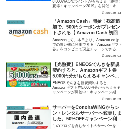
金プラン値下げを発表。
8,000WAONポイントがもらえる「納得！
夏得！キャンペーン2019」を開催！キャ
ンペーン期間は2019年6月14日（金）～
2019.06.13
2019年9月2日（月）期間中、イオンモバ
イルへ電話番号そのままで乗換え（ＭＮ
「Amazon Cash」開始！残高追
キャンペーン
Ｐ）で、...
加で、500円クーポンがプレゼン
トされる【 Amazon Cash 初回限
定キャンペーン】が開催中！
Amazonにて、本日より、Amazon.co.jp
での買い物に利用できる「Amazonギフト
券」をコンビニで現金チャージできる新
サービス「Amazon Cash」の提供が開始
2019.06.03
されました。Amazon.co.jp: Amazon
Cash:...
【光熱費】ENEOSでんきを新規
キャンペーン
契約すると、Amazonギフト券
5,000円分がもらえるキャンペー
ンが開催中！関東限定、〜6月17
ENEOSでんきを新規契約すると、
日まで。
Amazonギフト券5,000円分がもらえるキ
ャンペーンが開催中！キャンペーン期間
は2019年5月17日〜2019年6月17日まで。
2019.05.29
期間中にキャンペーンサイト経由で、
ENEOSでんきのＶプランのお申し込み
サーバーをConohaWINGからシ
キャンペーン
→...
ン・レンタルサーバーへ変更しま
した。50%OFFキャンペーン利用
して月385円。
このブログを含むサイトのサーバーを