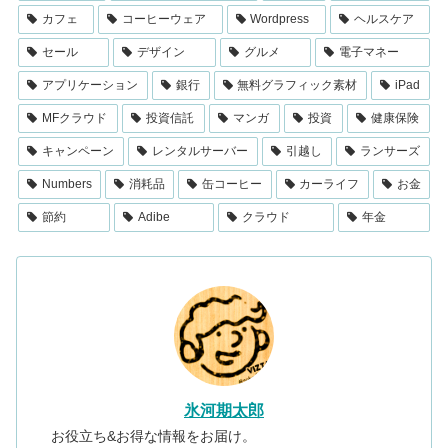
カフェ
コーヒーウェア
Wordpress
ヘルスケア
セール
デザイン
グルメ
電子マネー
アプリケーション
銀行
無料グラフィック素材
iPad
MFクラウド
投資信託
マンガ
投資
健康保険
キャンペーン
レンタルサーバー
引越し
ランサーズ
Numbers
消耗品
缶コーヒー
カーライフ
お金
節約
Adibe
クラウド
年金
氷河期太郎
お役立ち&お得な情報をお届け。