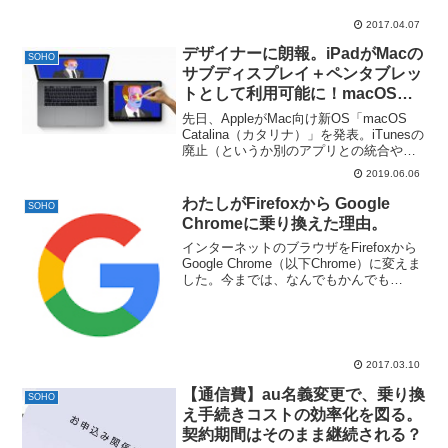
ーズの方が連携が良いんじゃないかと思
って、早速今月は...
2017.04.07
デザイナーに朗報。iPadがMacの
SOHO
サブディスプレイ＋ペンタブレッ
トとして利用可能に！macOS
Catalinaの新機能「Sidecar（サ
先日、AppleがMac向け新OS「macOS
イドカー）」。
Catalina（カタリナ）」を発表。iTunesの
廃止（というか別のアプリとの統合や移
管）や、あたらしいMac Proなど、多く
2019.06.06
の話題となっていますが、その中でも
iPadをサブディスプレイと...
わたしがFirefoxから Google
SOHO
Chromeに乗り換えた理由。
インターネットのブラウザをFirefoxから
Google Chrome（以下Chrome）に変えま
した。今までは、なんでもかんでも
Google使うってなんかいやだなという漠
然としたもやもやからFirefoxをもう10年
位メインに使ってました...
2017.03.10
【通信費】au名義変更で、乗り換
SOHO
え手続きコストの効率化を図る。
契約期間はそのまま継続される？