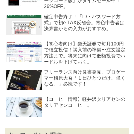
ージコード版』がタイムセール中！
26%OFF。
確定申告終了！「ID・パスワード方
式」で初e-TAX反省会。青色申告者は
決算書からの入力がおすすめ。
【初心者向け】楽天証券で毎月100円
で積立投信！購入前の準備〜注文設定
方法まで。将来に向けて低額投資でハ
ードルを下げておく。
フリーランス向け良書発見。プロゲー
マー梅原大吾「１日ひとつだけ、強く
なる。」必読です！
【コーヒー情報】軽井沢タリアセンの
タリアセンコーヒー。