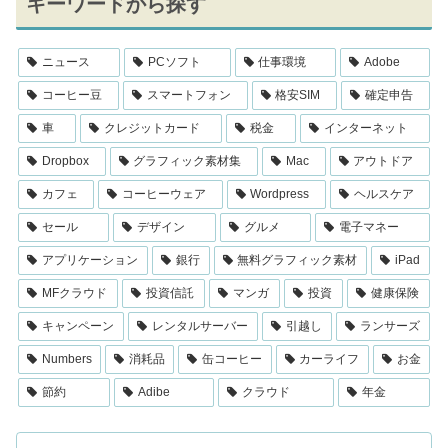
キーワードから探す
ニュース
PCソフト
仕事環境
Adobe
コーヒー豆
スマートフォン
格安SIM
確定申告
車
クレジットカード
税金
インターネット
Dropbox
グラフィック素材集
Mac
アウトドア
カフェ
コーヒーウェア
Wordpress
ヘルスケア
セール
デザイン
グルメ
電子マネー
アプリケーション
銀行
無料グラフィック素材
iPad
MFクラウド
投資信託
マンガ
投資
健康保険
キャンペーン
レンタルサーバー
引越し
ランサーズ
Numbers
消耗品
缶コーヒー
カーライフ
お金
節約
Adibe
クラウド
年金