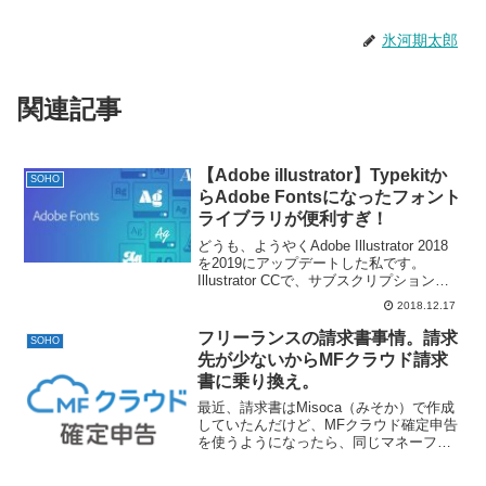
氷河期太郎
関連記事
【Adobe illustrator】Typekitか
SOHO
らAdobe Fontsになったフォント
ライブラリが便利すぎ！
どうも、ようやくAdobe Illustrator 2018
を2019にアップデートした私です。
Illustrator CCで、サブスクリプション形
式のフォントライブラリ「Typekit」が無
2018.12.17
料で利用できるので、いくつかのフォン
トを利用して...
フリーランスの請求書事情。請求
SOHO
先が少ないからMFクラウド請求
書に乗り換え。
最近、請求書はMisoca（みそか）で作成
していたんだけど、MFクラウド確定申告
を使うようになったら、同じマネーフォ
ワードのサービスに「MFクラウド請求
書」があるじゃないか・・・！同じシリ