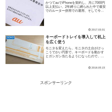
かつてauでiPhoneを契約し、月に7000円
以上支払い、2年縛りに縛られた中で最安
でのルーター併用での運用、そして今年1
月ようやく更新月で格安SIM OCN モバイ
ル ONE にNMP。現在は月1700円程で運
用してます。参考→auが更...
2017.03.01
キーボードトレイを導入して机上
SOHO
を広く使う
モニタを変えたら、モニタの土台がけっ
こうでかい円形で、キーボードを動かす
とガシガシ当たるようになったので、今
まで少しだけ欲しかった、キーボードト
レイ（モニタ台）を買うことに。Amazon
検索結果：キーボード台いくつかのメー
2016.05.15
カーから出てますが...
スポンサーリンク