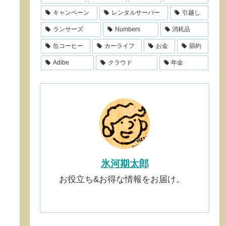
キャンペーン
レンタルサーバー
引越し
ランサーズ
Numbers
消耗品
缶コーヒー
カーライフ
お金
節約
Adibe
クラウド
年金
氷河期太郎
お役立ち&お得な情報をお届け。