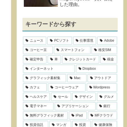
した理由。
キーワードから探す
ニュース
PCソフト
仕事環境
Adobe
コーヒー豆
スマートフォン
格安SIM
確定申告
車
クレジットカード
税金
インターネット
Dropbox
グラフィック素材集
Mac
アウトドア
カフェ
コーヒーウェア
Wordpress
ヘルスケア
セール
デザイン
グルメ
電子マネー
アプリケーション
銀行
無料グラフィック素材
iPad
MFクラウド
投資信託
マンガ
投資
健康保険