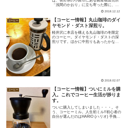
は、長野県の小諸市にある農産物直売所
「浅間のかおり」に立ち寄った際に、た
またま飲めたサンガコーヒー。お隣の御
2018.12.12
代田町でふるさと納税の返礼品にもなっ
ている御代田を代表的するコーヒー専売
【コーヒー情報】丸山珈琲のダイ
コーヒー
店です。なんと移動販売車...
ヤモンド・ダスト深煎り。
軽井沢に本店を構える丸山珈琲の冬限定
のコーヒー。ダイヤモンド・ダストの深
煎りです。ほかに中煎りもあったかな。
苦めが好きなので深煎り。ダークチョコ
レート、ハーブ、オレンジピールの風
味。厚みのある味わいとスパイシーな後
味。深煎りは味がしっかりし...
2018.02.07
【コーヒー情報】ついにミルを購
コーヒー
入。これでコーヒー生活が捗りま
す。
ついに購入してしまいました・・・。そ
う、コーヒーミル。人生初ミル!!初心者の
自分が選んだのはHARIO (ハリオ) 手挽き
コーヒーミル セラミック スケルトン ブ
ラック MSCS-2Bです。実は、ミルを選