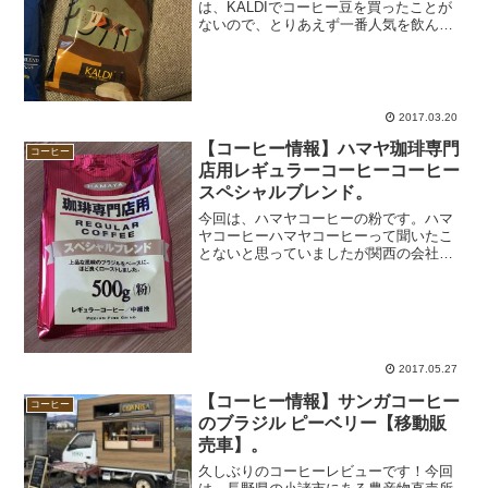
は、KALDIでコーヒー豆を買ったことが
ないので、とりあえず一番人気を飲んで
おこうと思って購入。ちなみに、写真左
に見切れているのは、人気No.2のスペシ
ャルブレンド。人気No.１！持続する甘い
余韻ブラ...
2017.03.20
【コーヒー情報】ハマヤ珈琲専門
コーヒー
店用レギュラーコーヒーコーヒー
スペシャルブレンド。
今回は、ハマヤコーヒーの粉です。ハマ
ヤコーヒーハマヤコーヒーって聞いたこ
とないと思っていましたが関西の会社な
んですね。スーパーで購入。500gで、
500円程。 安いです。このパッケージ、
検索したんだけど、ネットでは売ってい
ないみたいで、どう...
2017.05.27
【コーヒー情報】サンガコーヒー
コーヒー
のブラジル ピーベリー【移動販
売車】。
久しぶりのコーヒーレビューです！今回