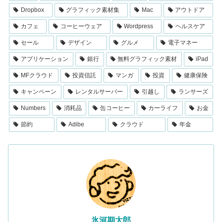
Dropbox
グラフィック素材集
Mac
アウトドア
カフェ
コーヒーウェア
Wordpress
ヘルスケア
セール
デザイン
グルメ
電子マネー
アプリケーション
銀行
無料グラフィック素材
iPad
MFクラウド
投資信託
マンガ
投資
健康保険
キャンペーン
レンタルサーバー
引越し
ランサーズ
Numbers
消耗品
缶コーヒー
カーライフ
お金
節約
Adibe
クラウド
年金
氷河期太郎