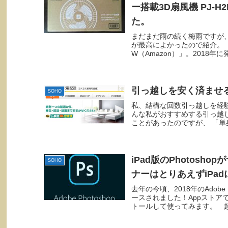
ー搭載3D扇風機 PJ-
た。
まだまだ雨の続く梅雨ですが
が最高によかったので紹介。「シ
W（Amazon）」。2018年
引っ越しを安く済ませ
SOHO
私、結構な回数引っ越しを経
んな私がおすすめする引っ越
ことがあったのですが、 「単
iPad版のPhotosh
SOHO
ナーはとりあえずiPa
去年の今頃、2018年のAdobe
ースされました！Appストアでは
トールして使ってみます。 起動