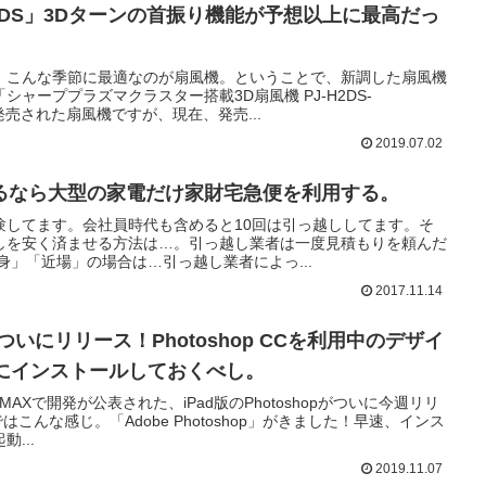
H2DS」3Dターンの首振り機能が予想以上に最高だっ
、こんな季節に最適なのが扇風機。ということで、新調した扇風機
ャーププラズマクラスター搭載3D扇風機 PJ-H2DS-
に発売された扇風機ですが、現在、発売...
2019.07.02
るなら大型の家電だけ家財宅急便を利用する。
験してます。会社員時代も含めると10回は引っ越ししてます。そ
しを安く済ませる方法は…。引っ越し業者は一度見積もりを頼んだ
身」「近場」の場合は…引っ越し業者によっ...
2017.11.14
opがついにリリース！Photoshop CCを利用中のデザイ
dにインストールしておくべし。
 MAXで開発が公表された、iPad版のPhotoshopがついに今週リリ
こんな感じ。「Adobe Photoshop」がきました！早速、インス
...
2019.11.07