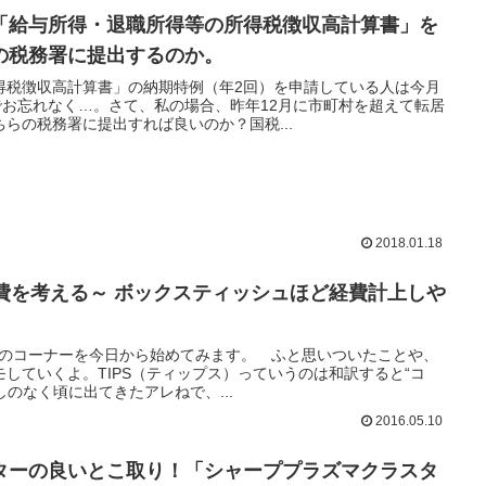
「給与所得・退職所得等の所得税徴収高計算書」を
の税務署に提出するのか。
得税徴収高計算書」の納期特例（年2回）を申請している人は今月
でお忘れなく…。さて、私の場合、昨年12月に市町村を超えて転居
らの税務署に提出すれば良いのか？国税...
2018.01.18
必要経費を考える～ ボックスティッシュほど経費計上しや
PS のコーナーを今日から始めてみます。 ふと思いついたことや、
していくよ。TIPS（ティップス）っていうのは和訳すると“コ
しのなく頃に出てきたアレねで、...
2016.05.10
ターの良いとこ取り！「シャーププラズマクラスタ