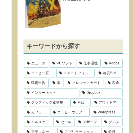
キーワードから探す
ニュース
PCソフト
仕事環境
Adobe
コーヒー豆
スマートフォン
格安SIM
確定申告
車
クレジットカード
税金
インターネット
Dropbox
グラフィック素材集
Mac
アウトドア
カフェ
コーヒーウェア
Wordpress
ヘルスケア
セール
デザイン
グルメ
電子マネー
アプリケーション
銀行