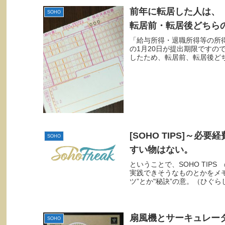
前年に転居した人は、
SOHO
転居前・転居後どちら
「給与所得・退職所得等の所
の1月20日が提出期限ですの
したため、転居前、転居後どち
[SOHO TIPS]～
SOHO
すい物はない。
ということで、SOHO TI
実践できそうなものとかをメモ
ツ”とか"秘訣”の意。（ひぐら
扇風機とサーキュレー
SOHO