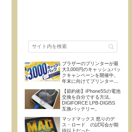
ブラザーのプリンターが最
大3,000円のキャッシュバッ
クキャンペーンを開催中。
年末に向けてプリンター買
い替えならいまがチャン
【節約術】iPhone5Sの電池
ス！〜2020年1月5日ま
交換を自分でする方法。
で。
DIGIFORCE LPB-DIGI5S
互換バッテリー。
マッドマックス 怒りのデ
ス・ロード の試写会が期
待以上だった