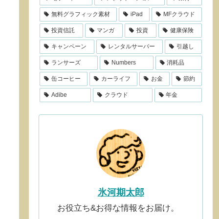
無料グラフィック素材
iPad
MFクラウド
投資信託
マンガ
投資
健康保険
キャンペーン
レンタルサーバー
引越し
ランサーズ
Numbers
消耗品
缶コーヒー
カーライフ
お金
節約
Adibe
クラウド
年金
氷河期太郎
お役立ち&お得な情報をお届け。