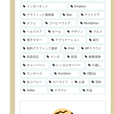
インターネット
Dropbox
グラフィック素材集
Mac
アウトドア
カフェ
コーヒーウェア
Wordpress
ヘルスケア
セール
デザイン
グルメ
電子マネー
アプリケーション
銀行
無料グラフィック素材
iPad
MFクラウド
投資信託
マンガ
投資
健康保険
キャンペーン
レンタルサーバー
引越し
ランサーズ
Numbers
消耗品
缶コーヒー
カーライフ
お金
節約
Adibe
クラウド
年金