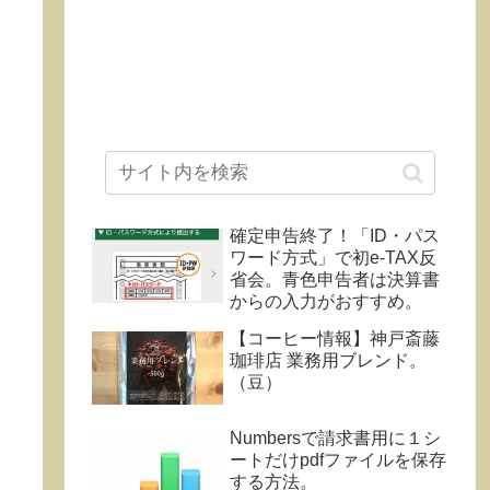
確定申告終了！「ID・パス
ワード方式」で初e-TAX反
省会。青色申告者は決算書
からの入力がおすすめ。
【コーヒー情報】神戸斎藤
珈琲店 業務用ブレンド。
（豆）
Numbersで請求書用に１シ
ートだけpdfファイルを保存
する方法。