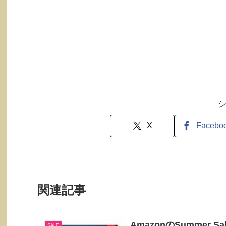
X
Facebo
関連記事
AmazonのSummer S
SALE