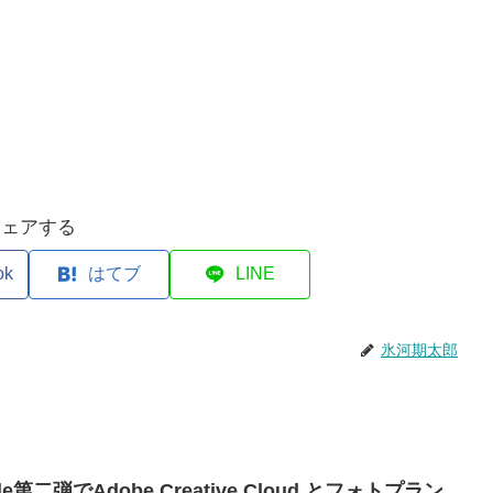
シェアする
ok
はてブ
LINE
氷河期太郎
ale第二弾でAdobe Creative Cloud とフォトプラン