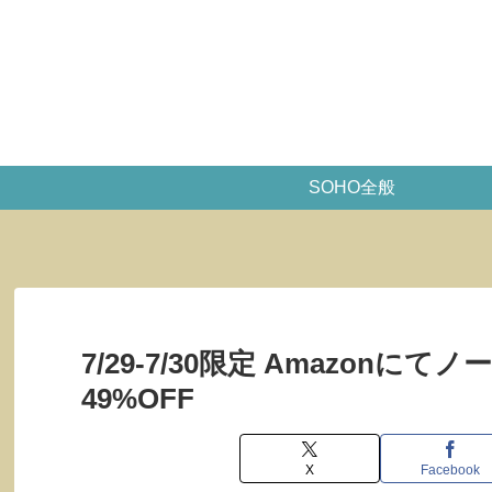
SOHO全般
7/29-7/30限定 Amazon
49%OFF
X
Facebook