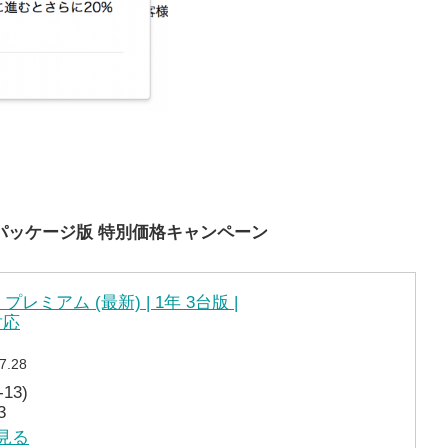
 パッケージ版 特別価格キャンペーン
レミアム (最新) | 1年 3台版 |
d対応
7.28
13)
3
を見る