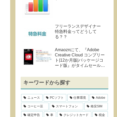
フリーランスデザイナー
特急料金ってどうして
る？？
Amaoznにて、『Adobe
Creative Cloud コンプリー
ト|12か月版|パッケージコ
ード版』がタイムセール
中！26%OFF。
キーワードから探す
ニュース
PCソフト
仕事環境
Adobe
コーヒー豆
スマートフォン
格安SIM
確定申告
車
クレジットカード
税金