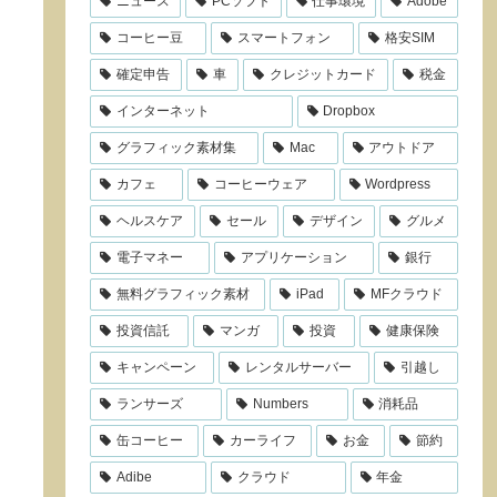
ニュース
PCソフト
仕事環境
Adobe
コーヒー豆
スマートフォン
格安SIM
確定申告
車
クレジットカード
税金
インターネット
Dropbox
グラフィック素材集
Mac
アウトドア
カフェ
コーヒーウェア
Wordpress
ヘルスケア
セール
デザイン
グルメ
電子マネー
アプリケーション
銀行
無料グラフィック素材
iPad
MFクラウド
投資信託
マンガ
投資
健康保険
キャンペーン
レンタルサーバー
引越し
ランサーズ
Numbers
消耗品
缶コーヒー
カーライフ
お金
節約
Adibe
クラウド
年金