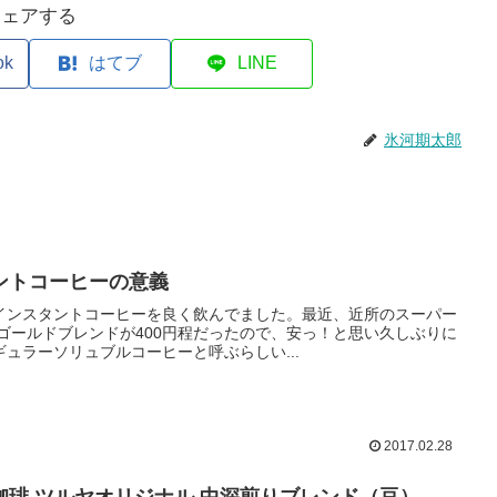
シェアする
ok
はてブ
LINE
氷河期太郎
ントコーヒーの意義
インスタントコーヒーを良く飲んでました。最近、近所のスーパー
ゴールドブレンドが400円程だったので、安っ！と思い久しぶりに
ュラーソリュブルコーヒーと呼ぶらしい...
2017.02.28
琲 ツルヤオリジナル 中深煎りブレンド（豆）。