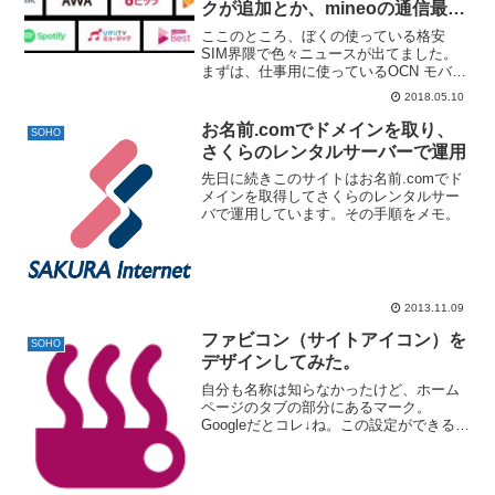
クが追加とか、mineoの通信最適
化問題とか。
ここのところ、ぼくの使っている格安
SIM界隈で色々ニュースが出てました。
まずは、仕事用に使っているOCN モバイ
ル ONEには朗報◾️MUSICカウントフリー
2018.05.10
トライアル｜2018年5月12日からAmazon
Musicも対象に。今週の土曜か...
お名前.comでドメインを取り、
SOHO
さくらのレンタルサーバーで運用
先日に続きこのサイトはお名前.comでド
メインを取得してさくらのレンタルサー
バで運用しています。その手順をメモ。
2013.11.09
ファビコン（サイトアイコン）を
SOHO
デザインしてみた。
自分も名称は知らなかったけど、ホーム
ページのタブの部分にあるマーク。
Googleだとコレ↓ね。この設定ができるよ
うなので、ちょっとデザインしてみまし
た。最終的にはコレに。一応、仕事のお
供のコーヒーと、SOHOの「S」を湯気の