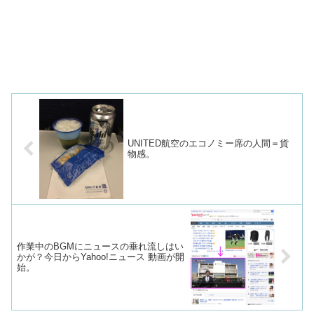
UNITED航空のエコノミー席の人間＝貨
物感。
作業中のBGMにニュースの垂れ流しはい
かが？今日からYahoo!ニュース 動画が開
始。