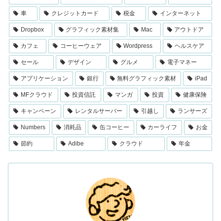
車
クレジットカード
税金
インターネット
Dropbox
グラフィック素材集
Mac
アウトドア
カフェ
コーヒーウェア
Wordpress
ヘルスケア
セール
デザイン
グルメ
電子マネー
アプリケーション
銀行
無料グラフィック素材
iPad
MFクラウド
投資信託
マンガ
投資
健康保険
キャンペーン
レンタルサーバー
引越し
ランサーズ
Numbers
消耗品
缶コーヒー
カーライフ
お金
節約
Adibe
クラウド
年金