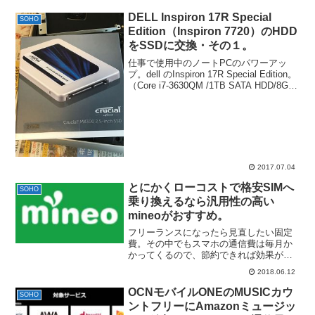
を購入すると3,000円がキャッシュバック
されます...
DELL Inspiron 17R Special
SOHO
Edition（Inspiron 7720）のHDD
をSSDに交換・その１。
仕事で使用中のノートPCのパワーアッ
プ。dell のInspiron 17R Special Edition。
（Core i7-3630QM /1TB SATA HDD/8GB
(4GBx2) )。サブのノートPCとして購入し
て、今は妻の仕...
2017.07.04
とにかくローコストで格安SIMへ
SOHO
乗り換えるなら汎用性の高い
mineoがおすすめ。
フリーランスになったら見直したい固定
費。その中でもスマホの通信費は毎月か
かってくるので、節約できれば効果が大
きい。今すぐにでも節約できるカテゴリ
2018.06.12
なので、まだ、docomo、au、SoftBank
を利用中なら一度乗り換えを検討してみ
OCNモバイルONEのMUSICカウ
SOHO
ることをお...
ントフリーにAmazonミュージッ