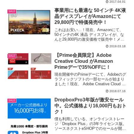
2017.04.01
事業用にも最適な 50インチ 4K液
SALE
晶ディスプレイがAmazonにて
29,800円で特価発売中！
これはお安い…！現在、Amazonにて、
50インチの4K 液晶 ディスプレイが、な
んと29,800円の激安価格で販売中！メー
カーはピクセラで、チューナー非搭載の
2019.03.18
ためテレビ放送が視聴したい場合はチュ
ーナーが別途必要となる、4K対応のディ
【Prime会員限定】Adobe
SALE
スプレ...
Creative Cloud がAmazon
Primeデーで35%OFFに！
現在開催中のPrimeデーにて、Adobeのグ
ラフィックソフトの一部セールが始まり
ました！現在、 Adobe Creative Cloud コ
ンプリート|12か月版|オンラインコード版
2018.07.16
がレジにて35%OFFのPRIME DAYセール
で発売中...
DropboxPro3年版が激安セール
SALE
中。公式価格より16,000円もおト
ク！
僕も利用している、オンラインストレー
ジ「Dropbox Plus」の3年ライセンス版。
ソースネクストeSHOPでのセールが開始
されました。通常、1年版が12,000円。