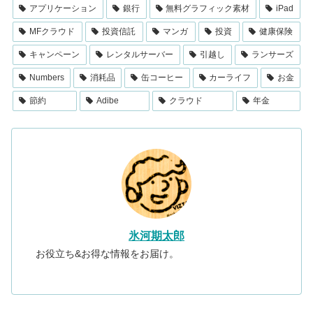
アプリケーション
銀行
無料グラフィック素材
iPad
MFクラウド
投資信託
マンガ
投資
健康保険
キャンペーン
レンタルサーバー
引越し
ランサーズ
Numbers
消耗品
缶コーヒー
カーライフ
お金
節約
Adibe
クラウド
年金
氷河期太郎
お役立ち&お得な情報をお届け。