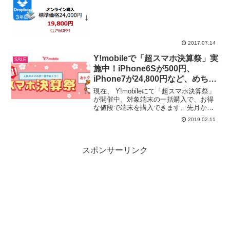
3年版が24,000円と、3年前払いですでに
お得なところ、さらに4,2...
2017.07.14
Y!mobileで「超スマホ決算祭」実
SALE
施中！iPhone6Sが500円、
iPhone7が24,800円など、めちゃ
安です。
現在、 Y!mobileにて「超スマホ決算祭」
が開催中。対象端末の一括購入で、お得
な値段で端末を購入できます。先月から
始まっているiPhone6S 32GBの一括500
2019.02.11
円を皮切りに、今月2月1日からは
iPhone7、そして2月7日からはAn...
スポンサーリンク