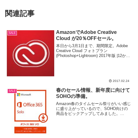
関連記事
AmazonでAdobe Creative
SALE
Cloud が20％OFFセール。
本日から3月1日まで、期間限定。Adobe
Creative Cloud フォトプラン
(Photoshop+Lightroom) 2017年版 |12か月
版|オンラインコード版Adobe Creative
Cloud コンプリート 2017...
2017.02.24
春のセール情報、新年度に向けて
SALE
SOHOの準備。
Amazon春のタイムセール祭りがいい感じ
に盛り上がっているので、SOHO向けの
商品をピックアップしてみました。
■【4/1-4/2限定】MICROSOFT OFFICE
2016 オンラインコード版がレジでさらに
8%OFF クライアントから...