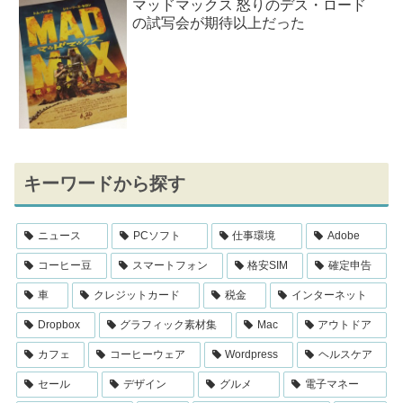
マッドマックス 怒りのデス・ロード
の試写会が期待以上だった
キーワードから探す
ニュース
PCソフト
仕事環境
Adobe
コーヒー豆
スマートフォン
格安SIM
確定申告
車
クレジットカード
税金
インターネット
Dropbox
グラフィック素材集
Mac
アウトドア
カフェ
コーヒーウェア
Wordpress
ヘルスケア
セール
デザイン
グルメ
電子マネー